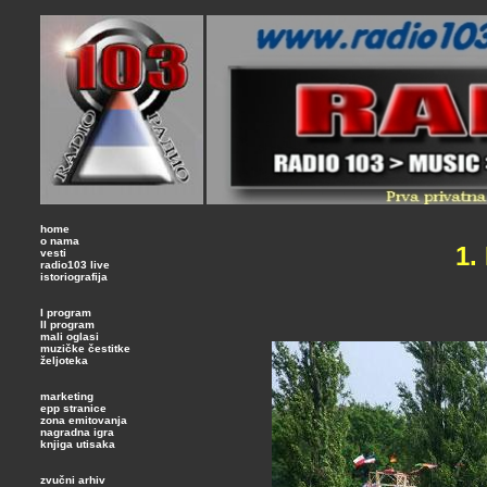
home
o nama
1.
vesti
radio103 live
istoriografija
I program
II program
mali oglasi
muzičke čestitke
željoteka
marketing
epp stranice
zona emitovanja
nagradna igra
knjiga utisaka
zvučni arhiv