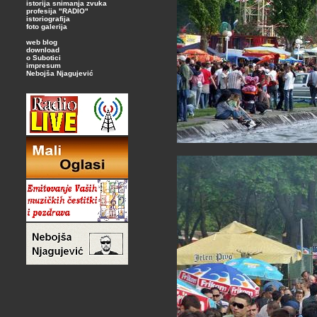
istorija snimanja zvuka
profesija "RADIO"
istoriografija
foto galerija
web blog
download
o Subotici
impresum
Nebojša Njagujević