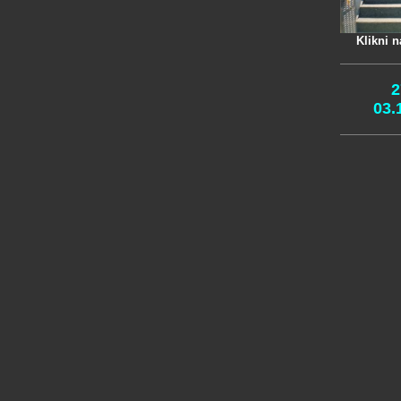
Klikni n
2
03.