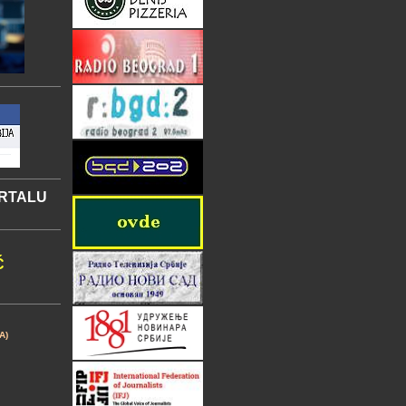
ORTALU
Ć
A)