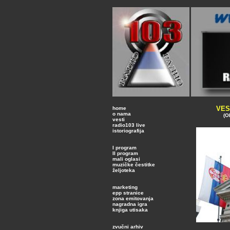
VES
home
o nama
(O
vesti
radio103 live
istoriografija
I program
II program
mali oglasi
muzičke čestitke
željoteka
marketing
epp stranice
zona emitovanja
nagradna igra
knjiga utisaka
zvučni arhiv