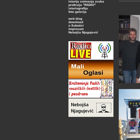
istorija snimanja zvuka
profesija "RADIO"
istoriografija
foto galerija
web blog
download
o Subotici
impresum
Nebojša Njagujević