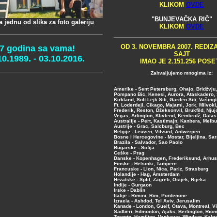
KLIKOM
OVDE
"BUNJEVAČKA RIČ"
a jednu od slika za foto galeriju
KLIKOM
OVDE
OD 3. NOVEMBRA 2007. REDIZ
7 godina sa vama!
SAJT
10.1989. - 03.10.2016.
IMAO JE 2.151.256 POSE
Zahvaljujemo mnogima iz:
Amerike - Sent Petersburg, Ohajo, Bridžvju
Pompano Bic, Kenesi, Aurora, Ataskadero, S
Kirkland, Solt Lejk Siti, Garden Siti, Vašing
Ft. Loderdejl, Cikago, Majami, Jork, Milvoki,
Frederik, Reston, Džeksonvil, Brukfild, Njuj
Vegas, Arlington, Klivlend, Kembridž, Dalas
Australije - Pert, Kastlmajn, Kanbera, Melbu
Austrije - Grac, Salcburg, Bec
Belgije - Leuven, Vilvurd, Antwerpen
Bosne i Hercegovine - Mostar, Bijeljina, Sa
Brazila - Salvador, Sao Paolo
Bugarske - Sofija
Ceške - Prag
Danske - Kopenhagen, Frederiksund, Arhus
Finske - Helsinki, Tampere
Francuske - Lion, Nica, Pariz, Strasburg
Holandije - Hag, Amsterdam
Hrvatske - Split, Zagreb, Osijek, Rijeka
Indije - Gurgaon
Irske - Dablin
Italije - Rimini, Rim, Pordenone
Izraela - Ashdod, Tel Aviv, Jerusalim
Kanade - London, Guelf, Otava, Montreal, V
Sadberi, Edmonton, Ajaks, Berlington, Ricm
Toronto, Hamilton, Vankuver, Windsor, Kalga